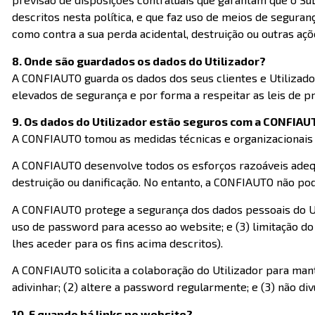
descritos nesta política, e que faz uso de meios de segura
como contra a sua perda acidental, destruição ou outras aç
8. Onde são guardados os dados do Utilizador?
A CONFIAUTO guarda os dados dos seus clientes e Utilizado
elevados de segurança e por forma a respeitar as leis de pr
9. Os dados do Utilizador estão seguros com a CONFIA
A CONFIAUTO tomou as medidas técnicas e organizacionais 
A CONFIAUTO desenvolve todos os esforços razoáveis adequad
destruição ou danificação. No entanto, a CONFIAUTO não pod
A CONFIAUTO protege a segurança dos dados pessoais do Uti
uso de password para acesso ao website; e (3) limitação d
lhes aceder para os fins acima descritos).
A CONFIAUTO solicita a colaboração do Utilizador para man
adivinhar; (2) altere a password regularmente; e (3) não di
10. E quando há links no website?