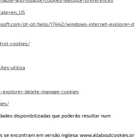
ocale=en_US
rosoft.com/pt-pt/help/17442/windows-internet-explorer-d
trol-cookies/
tes-utiliza
t-explorer-delete-manage-cookies
ies/
lidades disponibilizadas que poderão resultar num
nas se encontram em versão inglesa:
www.allaboutcookies.or