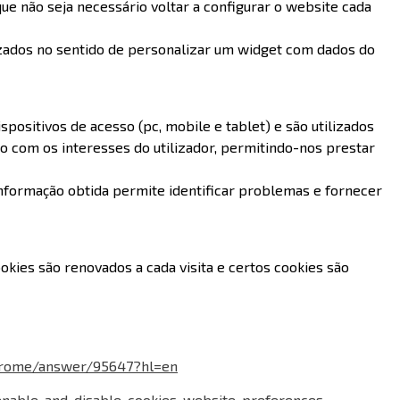
ue não seja necessário voltar a configurar o website cada
izados no sentido de personalizar um widget com dados do
ositivos de acesso (pc, mobile e tablet) e são utilizados
do com os interesses do utilizador, permitindo-nos prestar
nformação obtida permite identificar problemas e fornecer
kies são renovados a cada visita e certos cookies são
chrome/answer/95647?hl=en
/enable-and-disable-cookies-website-preferences