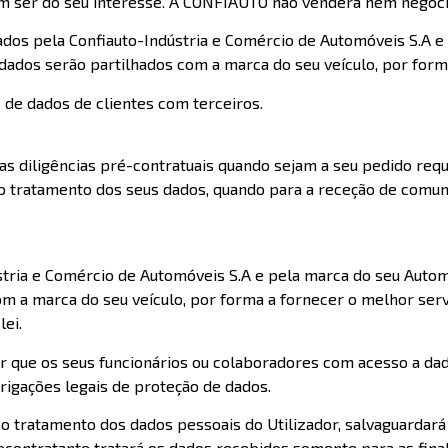
m ser do seu interesse. A CONFIAUTO não venderá nem negoci
dos pela Confiauto-Indústria e Comércio de Automóveis S.A e 
dados serão partilhados com a marca do seu veículo, por forma
de dados de clientes com terceiros.
as diligências pré-contratuais quando sejam a seu pedido requ
o tratamento dos seus dados, quando para a receção de comuni
stria e Comércio de Automóveis S.A e pela marca do seu Automó
om a marca do seu veículo, por forma a fornecer o melhor serv
lei.
r que os seus funcionários ou colaboradores com acesso a d
rigações legais de proteção de dados.
o tratamento dos dados pessoais do Utilizador, salvaguarda
bcontratante tratará os dados recebidos somente para as fina