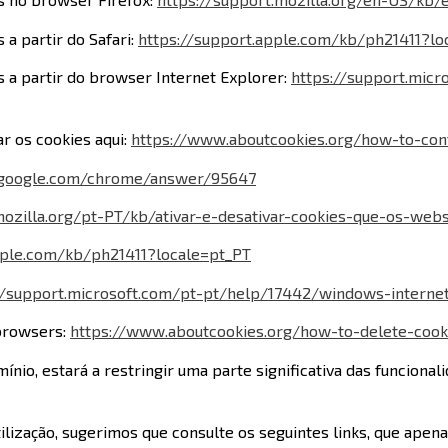
a partir do Safari:
https://support.apple.com/kb/ph21411?l
 a partir do browser Internet Explorer:
https://support.mic
 os cookies aqui:
https://www.aboutcookies.org/how-to-con
t.google.com/chrome/answer/95647
mozilla.org/pt-PT/kb/ativar-e-desativar-cookies-que-os-websi
pple.com/kb/ph21411?locale=pt_PT
//support.microsoft.com/pt-pt/help/17442/windows-interne
browsers:
https://www.aboutcookies.org/how-to-delete-cook
nio, estará a restringir uma parte significativa das funciona
ilização, sugerimos que consulte os seguintes links, que ape