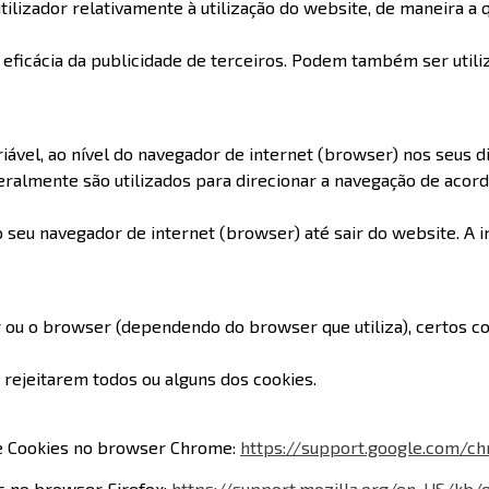
ilizador relativamente à utilização do website, de maneira a q
eficácia da publicidade de terceiros. Podem também ser util
l, ao nível do navegador de internet (browser) nos seus disp
Geralmente são utilizados para direcionar a navegação de acor
eu navegador de internet (browser) até sair do website. A i
ou o browser (dependendo do browser que utiliza), certos coo
 rejeitarem todos ou alguns dos cookies.
de Cookies no browser Chrome:
https://support.google.com/
s no browser Firefox:
https://support.mozilla.org/en-US/kb