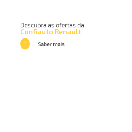
Descubra as ofertas da
Confiauto Renault
Saber mais
Novos
Semi-Novos
Renault Pro+
Oficina