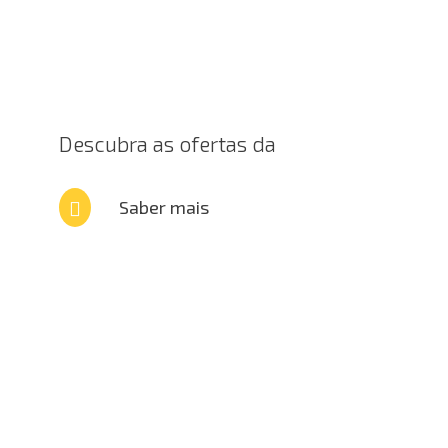
Descubra as ofertas da
Confiauto Dacia
Saber mais
Novos
Semi-Novos
Oficina